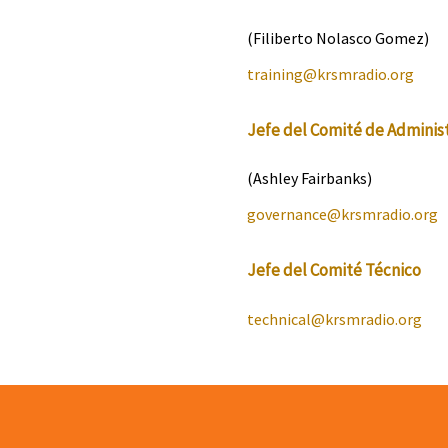
(Filiberto Nolasco Gomez)
training@
krsmradio
.org
Jefe del Comité de Adminis
(Ashley Fairbanks)
governance@
krsmradio
.org
Jefe del Comité Técnico
technical@
krsmradio
.org