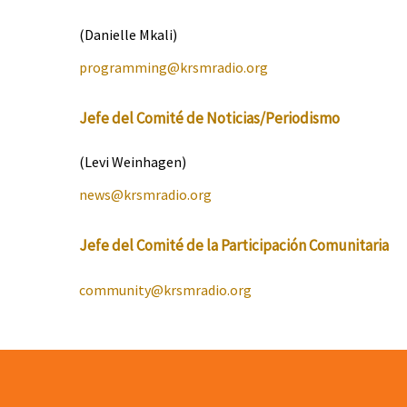
(Danielle Mkali)
programming@
krsmradio
.org
Jefe del Comité de Noticias/Periodismo
(Levi Weinhagen)
news@
krsmradio
.org
Jefe del Comité de la Participación Comunitaria
community@
krsmradio
.org