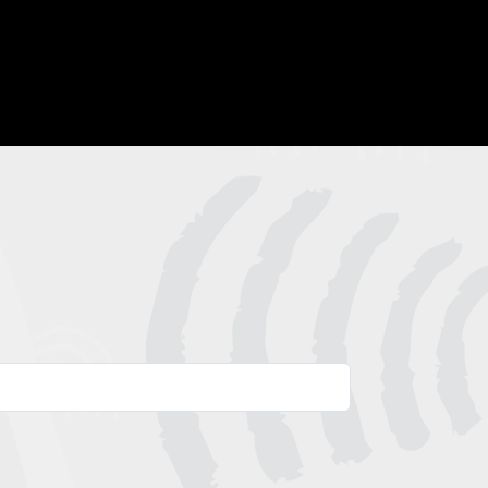
Our Shows
Events
Youth
Get Involved
Com